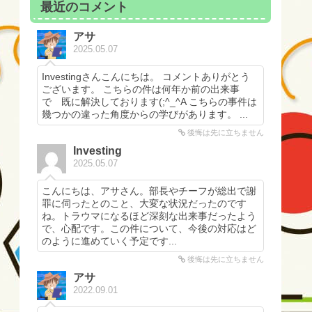
最近のコメント
アサ
2025.05.07
Investingさんこんにちは。 コメントありがとう
ございます。 こちらの件は何年か前の出来事
で 既に解決しております(;^_^A こちらの事件は
幾つかの違った角度からの学びがあります。 ...
後悔は先に立ちません
Investing
2025.05.07
こんにちは、アサさん。部長やチーフが総出で謝
罪に伺ったとのこと、大変な状況だったのです
ね。トラウマになるほど深刻な出来事だったよう
で、心配です。この件について、今後の対応はど
のように進めていく予定です...
後悔は先に立ちません
アサ
2022.09.01