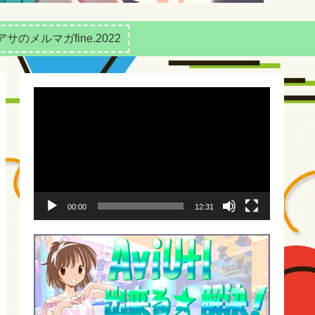
アサのメルマガfine.2022
動
画
プ
レ
ー
00:00
12:31
ヤ
ー