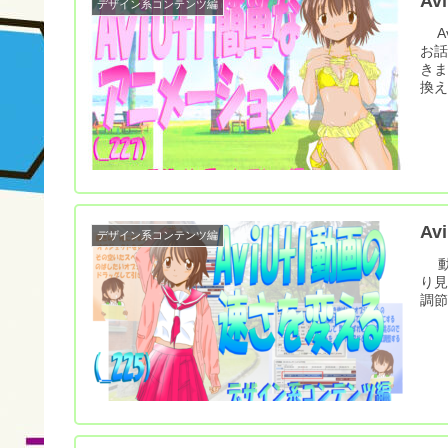
A
デザイン系コンテンツ編
Av
お話
きま
換え
Av
デザイン系コンテンツ編
動
り見
調節