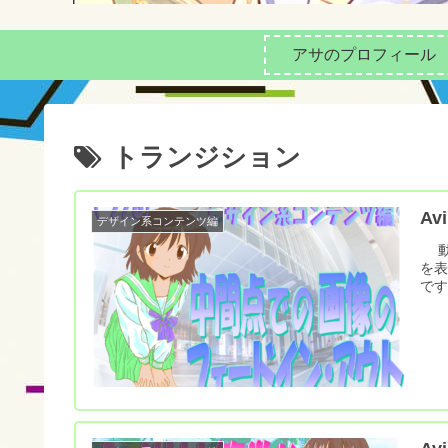
アサのプロフィー
トランジション
A
デザイン系コンテンツ編
動
を表
です