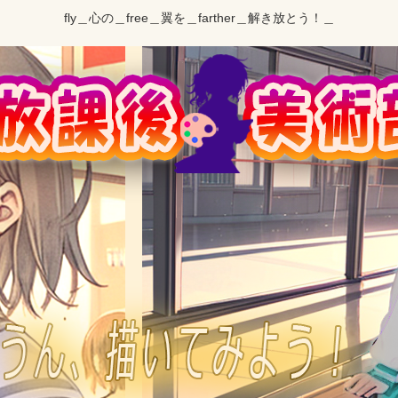
fly＿心の＿free＿翼を＿farther＿解き放とう！＿