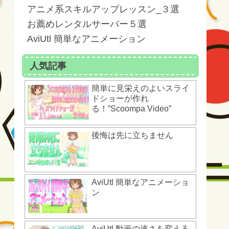
アニメ系スキルアップレッスン_３選
お薦めレンタルサーバー５選
AviUtl 簡単なアニメーション
人気記事
簡単に見栄えのよいスライ
ドショーが作れ
る！”Scoompa Video”
後悔は先に立ちません
AviUtl 簡単なアニメーショ
ン
AviUtl 動画の速さを変える