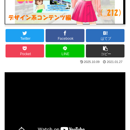
Twitter
Facebook
はてブ
Pocket
LINE
コピー
2025.10.09
2021.01.27