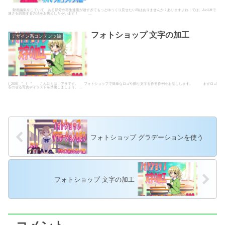
動画編集をしていて ある部分の再生速度が速すぎてもっとゆっくり見せたい時はありませんか？ありますよね！では、AviUtlで
速さを調節する方法をお教えしちゃいます！ ...
フォトショップ 文字の加工
デザイン系コンテンツ編
(_209)＿” f ”＿＿ こんにちは！アサです。 フォトショップで簡単なロゴや飾り文字を作る作例をお話しします。 まずロゴ
をのせる写真やイラストを準備しましょう。 ...
フォトショップ グラデーションを使う
フォトショップ 文字の加工