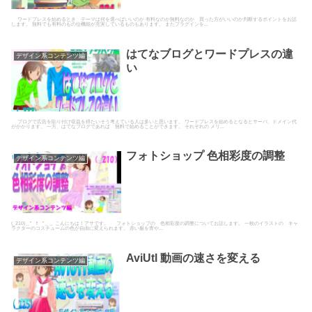
ワードプレスを始めるとき テーマは何を選べばいいのか 有料なのか無料なのか 買った方がいいのか判断するポイントをお話
します。 無料でも有料のもの位機能が充実しているものもあります。 またプラグインを...
はてなブログとワードプレスの違
デザイン系コンテンツ編
い
ブログで広告を貼り付け収益を得たいそう考えている人は多いと思います。 ワードプレスを始めるとなるとサーバ、ドメイン代
がかかります。 一方、はてなブログであれば 無料で始めることができます。 それぞれの メリ...
フォトショップ 色相彩度の調整
デザイン系コンテンツ編
(_210)＿” f ”＿＿ こんにちは！アサです。 フォトショップの 色相彩度の調整についてお話します。 一枚のイラストの キャ
ラクターのコスチュームの色が自由に変えられます。 赤い服を青や...
AviUtl 動画の速さを変える
デザイン系コンテンツ編