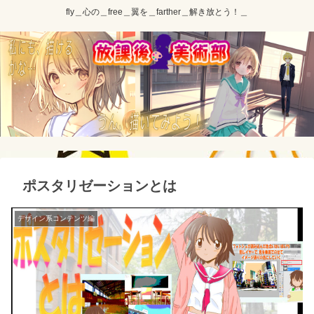
fly＿心の＿free＿翼を＿farther＿解き放とう！＿
ポスタリゼーションとは
デザイン系コンテンツ編